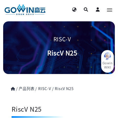
RISC-V
RiscV N25
Gowin
WIKI
/
产品列表
/
RISC-V
/
RiscV N25
RiscV N25