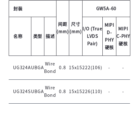
封装
GW5A-60
间距
尺寸
MIPI
I/O (True
MIPI
(mm)
(mm)
D-
名称
类型
描述
LVDS
C-PHY
PHY
Pair)
硬核
硬核
Wire
UG324A
UBGA
0.8
15x15
222(106)
-
-
Bond
Wire
UG324S
UBGA
0.8
15x15
226(110)
-
-
Bond