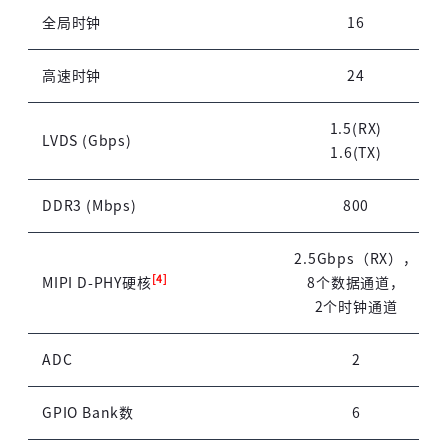
全局时钟
16
短信登录
账密登录
高速时钟
24
1.5(RX)
LVDS (Gbps)
1.6(TX)
DDR3 (Mbps)
800
获取验证码
2.5Gbps（RX），
[4]
MIPI D-PHY硬核
8个数据通道，
登录
2个时钟通道
未注册手机登录时会自动创建新账号,我已阅读并
ADC
2
同意
服务协议
。
GPIO Bank数
6