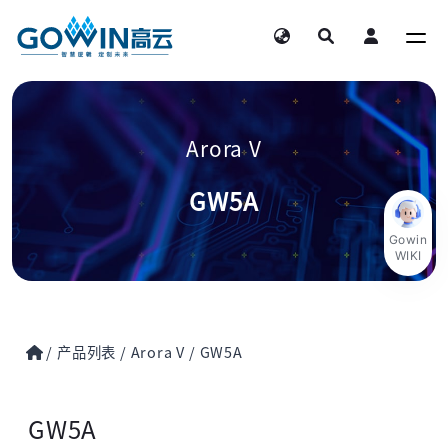
Arora V
GW5A
Gowin
WIKI
/
产品列表
/
Arora V
/
GW5A
GW5A