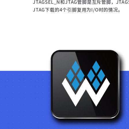
JTAGSEL_N和JTAG管脚是互斥管脚，JT
JTAG下载的4个引脚复用为I/O时的情况。