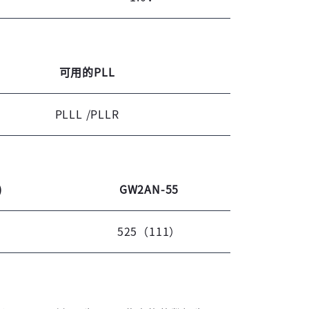
可用的PLL
PLLL /PLLR
)
GW2AN-55
525（111）