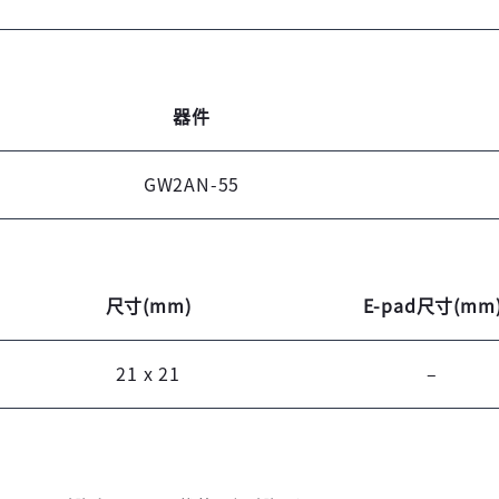
未注册手机登录时会自动创建新账号,我已阅读并
同意
服务协议
。
器件
GW2AN-55
尺寸(mm)
E-pad尺寸(mm
21 x 21
–