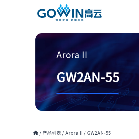
Arora II
GW2AN-55
/
产品列表
/
Arora II
/
GW2AN-55