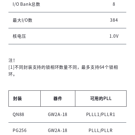
I/O Bank总数
8
高云用户登录
最大I/O数
384
核电压
1.0V
短信登录
账密登录
注！
[1]不同封装支持的锁相环数量不同，最多支持64个锁相
环。
获取验证码
封装
器件
可用的PLL
登录
QN88
GW2A-18
PLLL1/PLLR1
未注册手机登录时会自动创建新账号,我已阅读并
同意
服务协议
。
PG256
GW2A-18
PLLL/PLLR