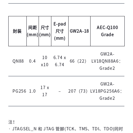
E-pad
间距
尺寸
AEC-Q100
封装
尺寸
GW2A-18
(mm)
(mm)
Grade
(mm)
GW2A-
10
6.74 x
QN88
0.4
66（22）
LV18QN88A6：
x10
6.74
Grade2
GW2A-
17 x
PG256
1.0
–
207（73）
LV18PG256A6：
17
Grade2
注！
· JTAGSEL_N 和 JTAG 管脚(TCK、TMS、TDI、TDO)同时