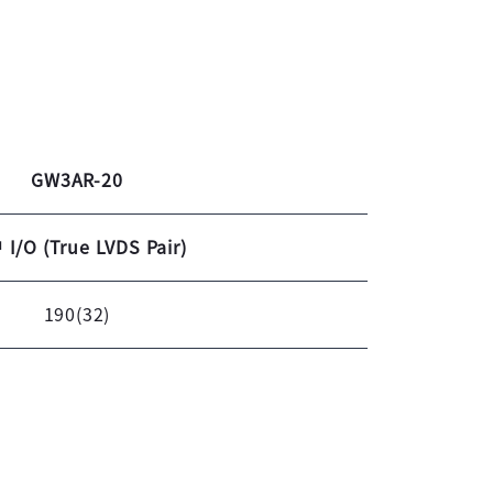
GW3AR-20
I/O (True LVDS Pair)
190(32)