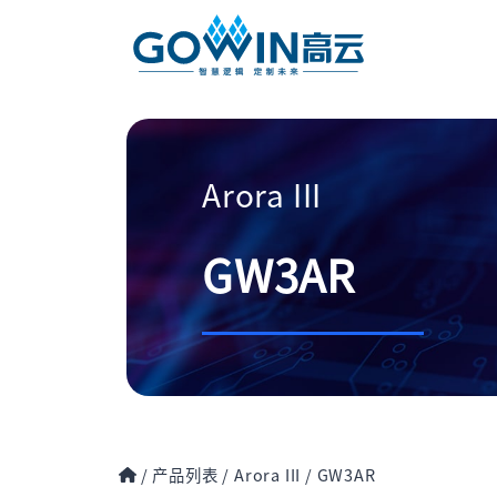
Arora III
GW3AR
/
产品列表
/
Arora III
/
GW3AR