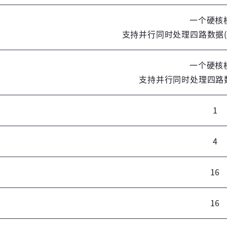
高云用户登录
一个硬核
支持并行同时处理四路数据(单路 32
高云搜索引擎
短信登录
账密登录
一个硬核
支持并行同时处理四路数据(
1
获取验证码
4
登录
16
未注册手机登录时会自动创建新账号,我已阅读并
同意
服务协议
。
16