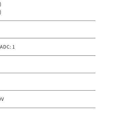
)
)
-ADC: 1
0V