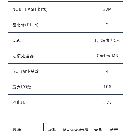
NOR FLASH(bits)
32M
锁相环(PLLs)
2
高云用户登录
OSC
1，精度±5%
短信登录
账密登录
硬核处理器
Cortex-M3
I/O Bank总数
4
最大I/O数
106
获取验证码
核电压
1.2V
登录
器件
封装
Memory类型
容量
位宽