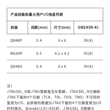
产品封装和最大用户I/O信息列表
封装
间距(mm)
尺寸(mm)
GW1NSR-4C
QN48P
0.4
6 x 6
39(4)
MG64P
0.5
4.2 x 4.2
55(8)
QN48G
0.4
6 x 6
39(4)
注！
JTAGSEL_N和JTAG管脚是互斥管脚，JTAGSEL_N引脚和
JTAG下载的4个引脚（TCK、TDI、TDO、TMS）不可同时
复用为I/O，此表格的数据为JTAG下载的4个引脚复用为I/O
时的情况。当mode[2:0]=001时，JTAGSEL_N管脚与