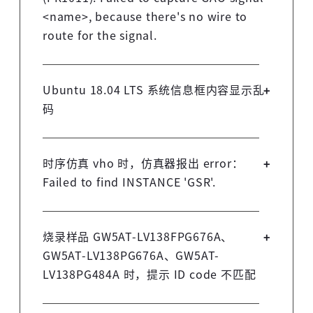
<name>, because there's no wire to
高云用户登录
route for the signal.
检查该信号是不是硬连线，如 IOLOGIC 的
输出。
短信登录
账密登录
Ubuntu 18.04 LTS 系统信息框内容显示乱
码
删除掉 ide/lib/libfreetype.so.6 ，使软件
使用用户电脑系统自带的库。
时序仿真 vho 时，仿真器报出 error：
Failed to find INSTANCE 'GSR'.
获取验证码
由于 VHDL 语言不支持原语和原语例化名
称重名，请将.vho 和.sdf 文件中原语 GSR
实例化名称更改为“GSR_ins”。
烧录样品 GW5AT-LV138FPG676A、
登录
GW5AT-LV138PG676A、GW5AT-
建立软件工程时需要选择对应型号
LV138PG484A 时，提示 ID code 不匹配
未注册手机登录时会自动创建新账号,我已阅读并
GW5AST-138 B 版本的PN 产生
同意
服务协议
。
请搜索公众号“高云半导体”或用微信扫
bitstream 文件，且 Programmer 选择器