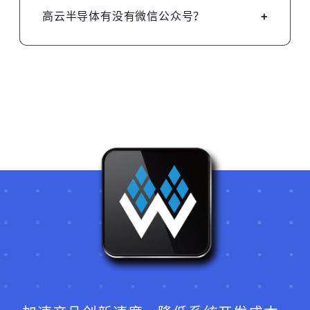
描以下二维码关注
高云半导体有没有微信公众号？
件为 GW5AST-138 B 版本。