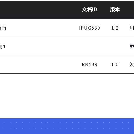
登录
文档ID
版本
未注册手机登录时会自动创建新账号,我已阅读并
户指南
IPUG539
1.2
同意
服务协议
。
ign
明
RN539
1.0