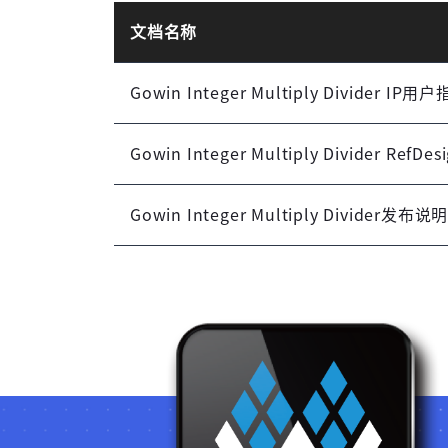
文档名称
Gowin Integer Multiply Divider IP用
Gowin Integer Multiply Divider RefDes
Gowin Integer Multiply Divider发布说