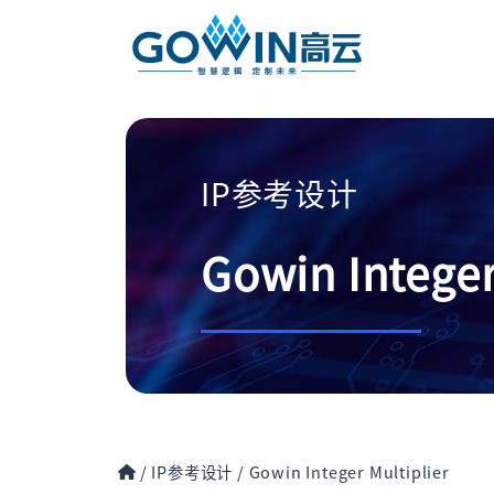
IP参考设计
Gowin Integer
/
IP参考设计
/
Gowin Integer Multiplier