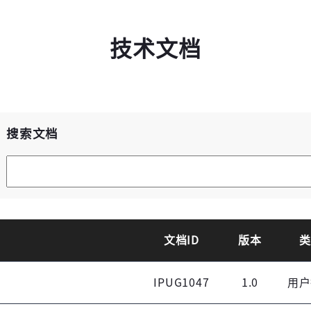
高云用户登录
技术文档
高云搜索引擎
短信登录
账密登录
搜索文档
获取验证码
文档ID
版本
类
登录
IPUG1047
1.0
用户
未注册手机登录时会自动创建新账号,我已阅读并