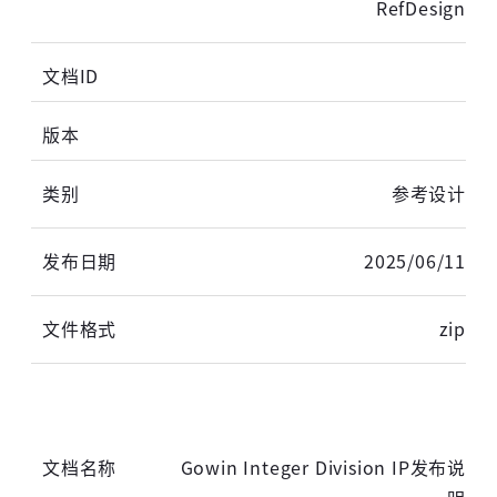
RefDesign
短信登录
账密登录
获取验证码
参考设计
2025/06/11
登录
zip
未注册手机登录时会自动创建新账号,我已阅读并
同意
服务协议
。
Gowin Integer Division IP发布说