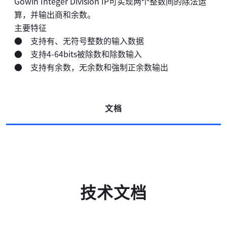
Gowin Integer Division IP可实现两个整数间的除法运
算，并输出商和余数。
主要特征
● 支持有、无符号整数的输入数据
● 支持4-64bits被除数和除数输入
● 支持有余数，无余数和強制正余数输出
文档
技术文档