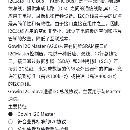
I2C总线（IIC bus，Inter-IC bus）是一种双向的两线连
续总线，提供集成电路（ICs）之间的通信线路,其广泛
应用于电视，录像机和音频设备。I2C总线最主要的优点
是其简单性和有效性。由于接口直接在组件之上，因此
I2C总线占用的空间非常小，减少了电路板的空间和芯片
管脚的数量，降低了互联成本。
Gowin I2C Master (V2.0)为带有同步SRAM接口的
I2CMaster控制器，提供一种低速、双线、串行总线接
口。接口通过数据引脚（SDA）和时钟引脚（SCL）连
接到I2C总线，来完成数据的传输及外围器件的扩展。允
许连接到标准（高达100kHz）或快速（高达400kHz）
的I2C总线。
Gowin I2C Slave遵循I2C总线协议，主要用于与Master
通信。
主要特征
● Gowin I2C Master
○ 符合业界标准的I2C协议
○ 总线仲裁及仲裁丢失检测