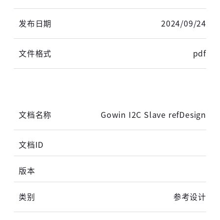
高云用户登录
2024/09/24
pdf
短信登录
账密登录
Gowin I2C Slave refDesign
获取验证码
登录
未注册手机登录时会自动创建新账号,我已阅读并
参考设计
同意
服务协议
。