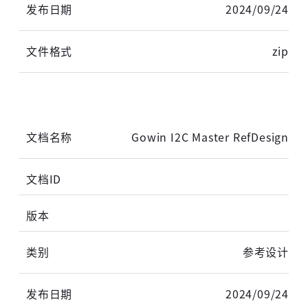
2024/09/24
zip
Gowin I2C Master RefDesign
参考设计
2024/09/24