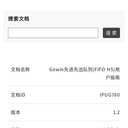
搜索文档
高云用户登录
搜 索
短信登录
账密登录
Gowin先进先出队列(FIFO HS)用
户指南
获取验证码
IPUG760
登录
1.2
未注册手机登录时会自动创建新账号,我已阅读并