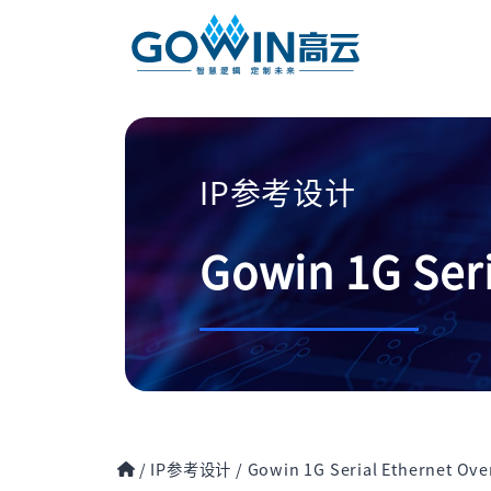
IP参考设计
Gowin 1G Seri
/
IP参考设计
/
Gowin 1G Serial Ethernet Ove