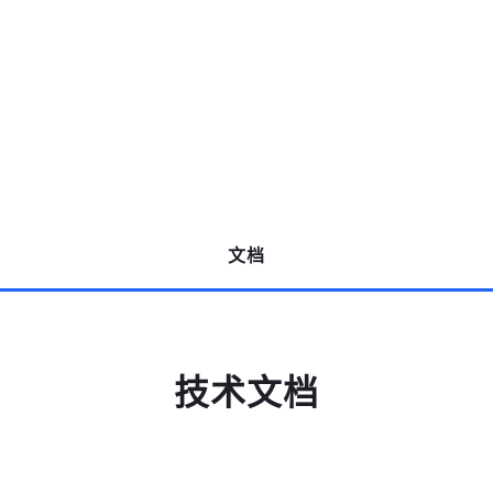
；
高云用户登录
文档
高云搜索引擎
短信登录
账密登录
技术文档
获取验证码