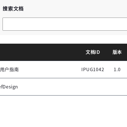
搜索文档
登录
未注册手机登录时会自动创建新账号,我已阅读并
同意
服务协议
。
文档ID
版本
S IP用户指南
IPUG1042
1.0
efDesign