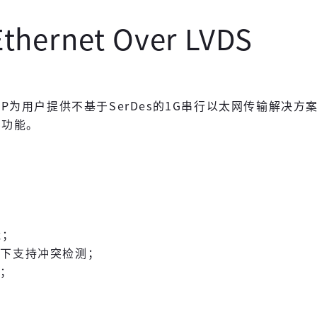
Ethernet Over LVDS
er LVDS IP为用户提供不基于SerDes的1G串行以太网传输解决方
层功能。
；
能；
式下支持冲突检测；
C；