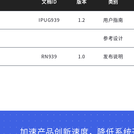
文档ID
版本
类别
登录
IPUG939
1.2
用户指南
未注册手机登录时会自动创建新账号,我已阅读并
同意
服务协议
。
参考设计
RN939
1.0
发布说明
加速产品创新速度，降低系统