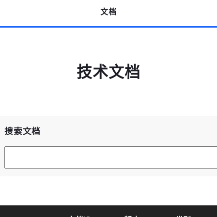
文档
技术文档
高云用户登录
高云搜索引擎
短信登录
账密登录
搜索文档
获取验证码