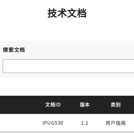
技术文档
高云用户登录
搜索文档
高云搜索引擎
短信登录
账密登录
获取验证码
文档ID
版本
类别
IPUG530
1.1
用户指南
登录