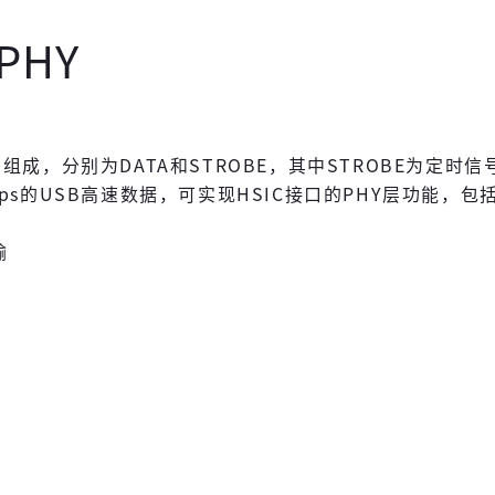
 PHY
双向信号组成，分别为DATA和STROBE，其中STROBE为定时
bps的USB高速数据，可实现HSIC接口的PHY层功能，包
输