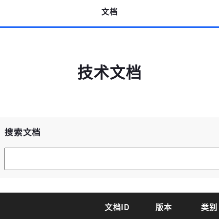
文档
高云用户登录
技术文档
高云搜索引擎
短信登录
账密登录
搜索文档
获取验证码
登录
文档ID
版本
类别
未注册手机登录时会自动创建新账号,我已阅读并