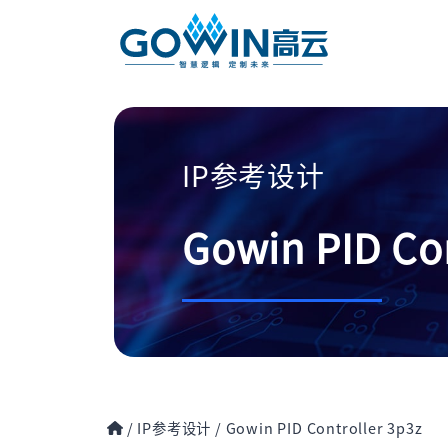
IP参考设计
Gowin PID Con
/
IP参考设计
/
Gowin PID Controller 3p3z