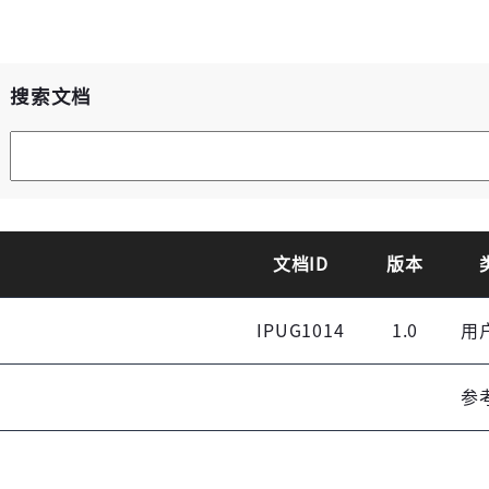
高云用户登录
搜索文档
高云搜索引擎
短信登录
账密登录
文档ID
版本
获取验证码
IPUG1014
1.0
用
登录
参
未注册手机登录时会自动创建新账号,我已阅读并
同意
服务协议
。