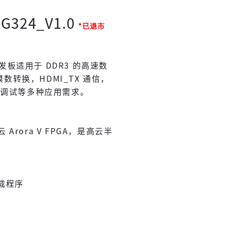
G324_V1.0
*已退市
0 开发板适用于 DDR3 的高速数
模数转换，HDMI_TX 通信，
学习调试等多种应用需求。
 Arora V FPGA，是高云半
下载程序