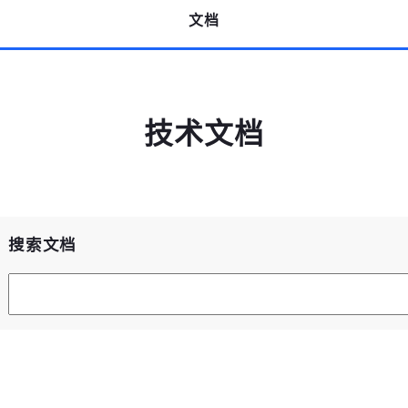
文档
获取验证码
登录
技术文档
未注册手机登录时会自动创建新账号,我已阅读并
同意
服务协议
。
搜索文档