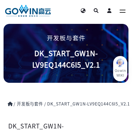
开发板与套件
DK_START_GW1N-
LV9EQ144C6I5_V2.1
Gowin
WIKI
/
开发板与套件
/
DK_START_GW1N-LV9EQ144C6I5_V2.1
DK_START_GW1N-